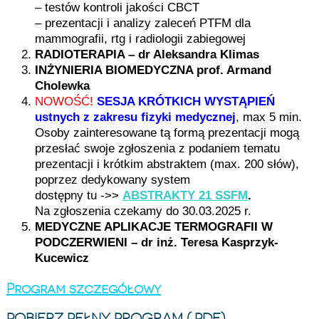
– testów kontroli jakości CBCT
– prezentacji i analizy zaleceń PTFM dla
mammografii, rtg i radiologii zabiegowej
RADIOTERAPIA – dr Aleksandra Klimas
INŻYNIERIA BIOMEDYCZNA prof. Armand
Cholewka
NOWOŚĆ!
SESJA KRÓTKICH WYSTĄPIEŃ
ustnych z zakresu fizyki medycznej
,
max 5 min.
Osoby zainteresowane tą formą prezentacji mogą
przesłać swoje zgłoszenia z podaniem tematu
prezentacji i krótkim abstraktem (max. 200 słów),
poprzez dedykowany system
dostępny tu ->>
ABSTRAKTY 21 SSFM
.
Na zgłoszenia czekamy do 30.03.2025 r.
MEDYCZNE APLIKACJE TERMOGRAFII W
PODCZERWIENI – dr inż. Teresa Kasprzyk-
Kucewicz
Program szczegółowy
POBIERZ PEŁNY PROGRAM (.PDF)