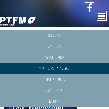
start
aktualności
o nas
21 śląskie seminarium fizyki medycznej
ptfm
galeria
aktualności
.
składka
kontakt
linki