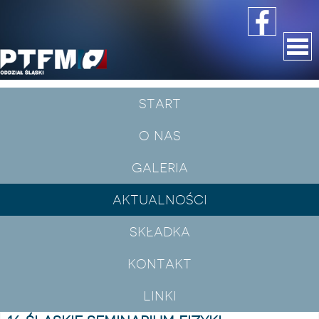
start
aktualności
o nas
galeria
aktualności
składka
kontakt
linki