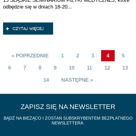
15 ŚLĄSKIE SEMINARIUM FIZYKI MEDYCZNEJ, które
odbędzie się w dniach 18-20...
czytaj więcej
« POPRZEDNIE
1
2
3
4
5
6
7
8
9
10
11
12
13
14
NASTĘPNE »
ZAPISZ SIĘ NA NEWSLETTER
BĄDŹ NA BIEŻĄCO I ZOSTAŃ SUBSKRYBENTEM BEZPŁATNEGO
NEWSLETTERA.