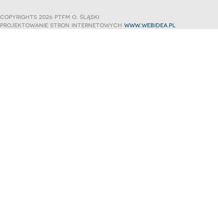
copyrights 2026 ptfm o. śląski
projektowanie stron internetowych
www.webidea.pl