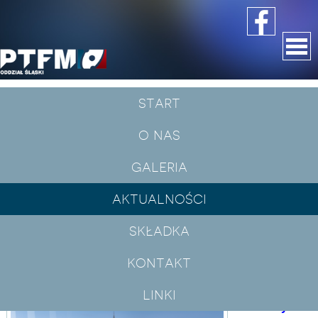
start
aktualności
o nas
xvi kongres europejskiego
towarzystwa termologicznego, 6-
galeria
8.09.2024, wrocław
aktualności
składka
Wydział
Biologii i
kontakt
Hodowli
Zwierząt
linki
Uniwersytetu